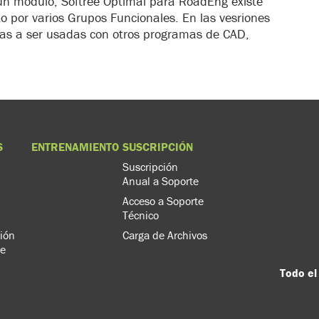
un módulo, Softree Optimal para RoadEng existe
o por varios Grupos Funcionales. En las vesriones
das a ser usadas con otros programas de CAD,
S
ENTRENAMIENTO
SUSCRIPCIÓN
Suscripción
Anual a Soporte
Acceso a Soporte
Técnico
ión
Carga de Archivos
de
Todo el