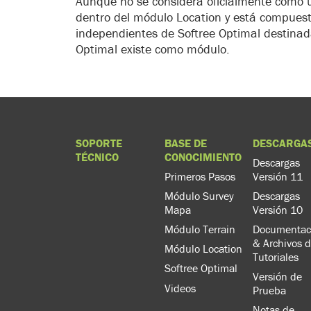
Aunque no se considera oficialmente como 
dentro del módulo Location y está compuest
independientes de Softree Optimal destina
Optimal existe como módulo.
SOPORTE
BASE DE
DESCARGA
TÉCNICO
CONOCIMIENTO
Descargas
Primeros Pasos
Versión 11
Módulo Survey
Descargas
Mapa
Versión 10
Módulo Terrain
Documentac
& Archivos 
Módulo Location
Tutoriales
Softree Optimal
Versión de
Videos
Prueba
Notas de